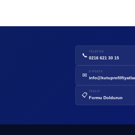
TELEFON
📞
0216 621 30 15
E-POSTA
✉
info@kutuprofilfiyatla
TEKLIF
📋
Formu Doldurun