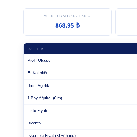
METRE FIYATI (KDV HARIÇ)
868,95 ₺
ÖZELLIK
Profil Ölçüsü
Et Kalınlığı
Birim Ağırlık
1 Boy Ağırlığı (6 m)
Liste Fiyatı
İskonto
İskontolu Fiyat (KDV hariç)