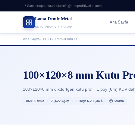
📍 Sancaktepe / İstanbul
✉ info@kutuprofilfiyatlari.com
Lama Demir Metal
Ana Sayfa
KUTU PROFIL FIYATLARI
Ana Sayfa
›
100×120 mm
›
8 mm Et
100×120×8 mm Kutu Prof
100×120×8 mm dikdörtgen kutu profil. 1 boy (6m) KDV dah
868,95 ₺/mt
25,622 kg/m
1 Boy: 6.256,44 ₺
📦 Stokta