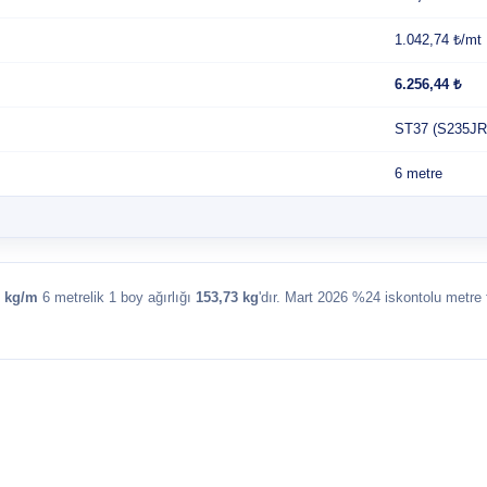
1.042,74 ₺/mt
6.256,44 ₺
ST37 (S235JR
6 metre
2 kg/m
6 metrelik 1 boy ağırlığı
153,73 kg
'dır. Mart 2026 %24 iskontolu metre 