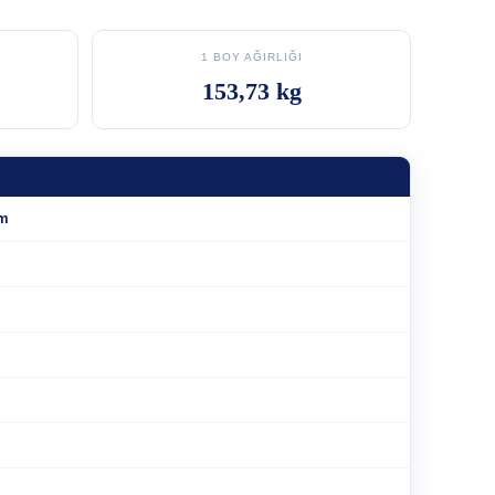
1 BOY AĞIRLIĞI
153,73 kg
mm