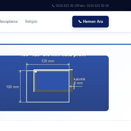
📞 0216 621 30 15
Faks: 0216 621 30 16
Hesaplama
İletişim
📞 Hemen Ara