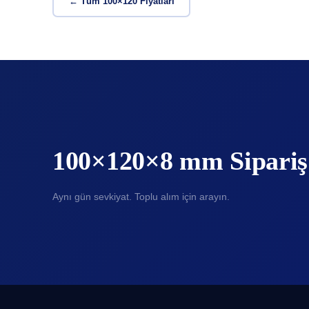
← Tüm 100×120 Fiyatları
100×120×8 mm Sipariş
Aynı gün sevkiyat. Toplu alım için arayın.