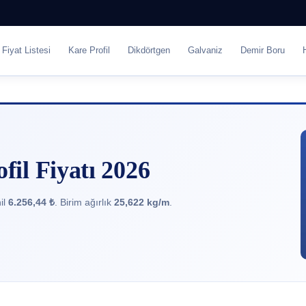
Fiyat Listesi
Kare Profil
Dikdörtgen
Galvaniz
Demir Boru
il Fiyatı 2026
il
6.256,44 ₺
. Birim ağırlık
25,622 kg/m
.