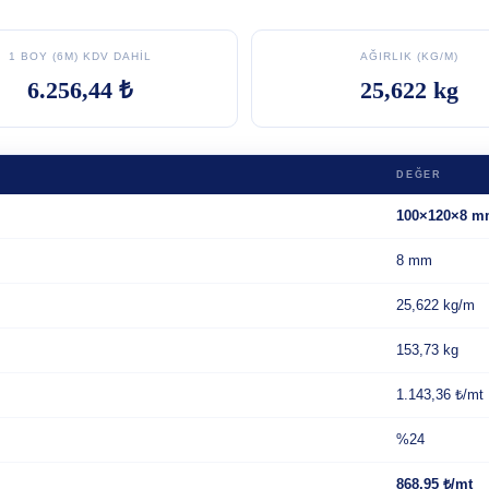
1 BOY (6M) KDV DAHIL
AĞIRLIK (KG/M)
6.256,44 ₺
25,622 kg
DEĞER
100×120×8 
8 mm
25,622 kg/m
153,73 kg
1.143,36 ₺/mt
%24
868,95 ₺/mt