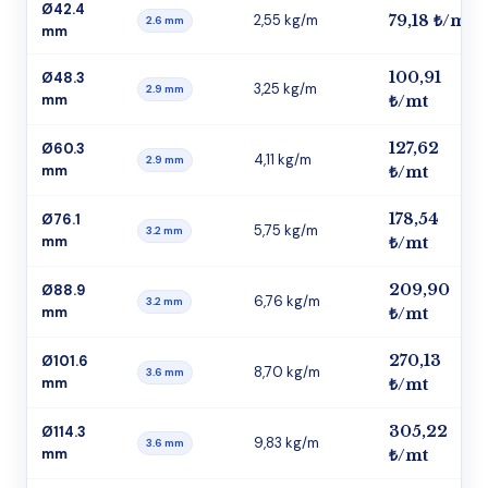
Ø42.4
2,55 kg/m
79,18 ₺/mt
2.6 mm
mm
100,91
Ø48.3
3,25 kg/m
2.9 mm
mm
₺/mt
127,62
Ø60.3
4,11 kg/m
2.9 mm
mm
₺/mt
178,54
Ø76.1
5,75 kg/m
3.2 mm
mm
₺/mt
209,90
Ø88.9
6,76 kg/m
3.2 mm
mm
₺/mt
270,13
Ø101.6
8,70 kg/m
3.6 mm
mm
₺/mt
305,22
Ø114.3
9,83 kg/m
3.6 mm
mm
₺/mt