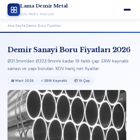
Lama Demir Metal
KUTU PROFIL FIYATLARI
Ana Sayfa
›
Demir Boru Fiyatları
Demir Sanayi Boru Fiyatları 2026
Ø21.3mm'den Ø323.9mm'e kadar 19 farklı çap. ERW kaynaklı
sanayi ve yapı boruları. KDV hariç net fiyatlar.
📅 Mart 2026
✓ ERW Kaynaklı
📦 19 Çap