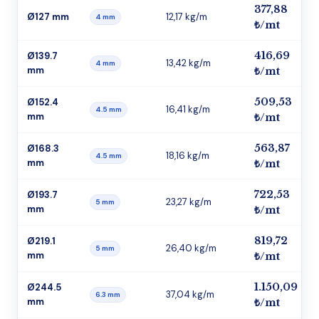
377,88
Ø127 mm
12,17 kg/m
4 mm
₺/mt
416,69
Ø139.7
13,42 kg/m
4 mm
mm
₺/mt
509,53
Ø152.4
16,41 kg/m
4.5 mm
mm
₺/mt
563,87
Ø168.3
18,16 kg/m
4.5 mm
mm
₺/mt
722,53
Ø193.7
23,27 kg/m
5 mm
mm
₺/mt
819,72
Ø219.1
26,40 kg/m
5 mm
mm
₺/mt
1.150,09
Ø244.5
37,04 kg/m
6.3 mm
mm
₺/mt