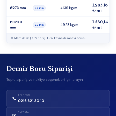
1.285,16
Ø273 mm
41,39 kg/m
6.3 mm
₺/mt
1.530,14
Ø323.9
49,28 kg/m
6.3 mm
mm
₺/mt
📅 Mart 2026 | KDV hariç | ERW kaynaklı sanayi borusu
Demir Boru Siparişi
Toplu sipariş ve nakliye seçenekleri için arayın.
TELEFON
📞
0216 621 30 10
E-POSTA
✉