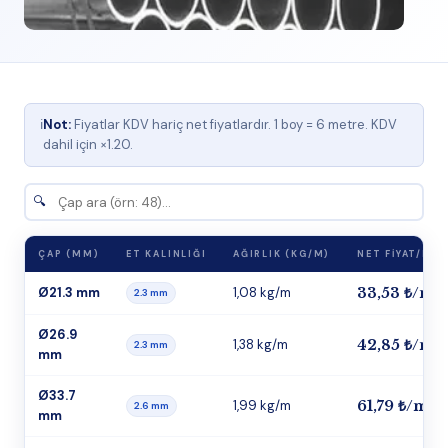
ℹ
Not:
Fiyatlar KDV hariç net fiyatlardır. 1 boy = 6 metre. KDV
dahil için ×1.20.
ÇAP (MM)
ET KALINLIĞI
AĞIRLIK (KG/M)
NET FIYAT/MT
Ø21.3 mm
1,08 kg/m
33,53 ₺/mt
2.3 mm
Ø26.9
1,38 kg/m
42,85 ₺/mt
2.3 mm
mm
Ø33.7
1,99 kg/m
61,79 ₺/mt
2.6 mm
mm