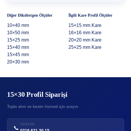
Diğer Dikdörtgen Ölçüler
İlgili Kare Profil Ölçüler
10×40 mm
15×15 mm Kare
10×50 mm
16×16 mm Kare
15×25 mm
20×20 mm Kare
15×40 mm
25×25 mm Kare
15×45 mm
20×30 mm
15×30 Profil Siparişi
Toplu alım ve kesim hizmeti için arayın.
TELEFON
📞
0216 621 30 15