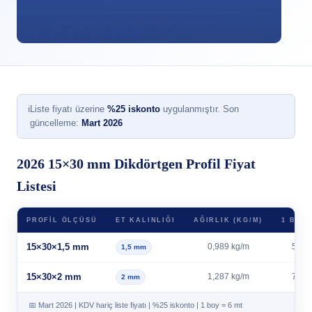
ℹ
Liste fiyatı üzerine
%25 iskonto
uygulanmıştır. Son
güncelleme:
Mart 2026
2026 15×30 mm Dikdörtgen Profil Fiyat
Listesi
PROFIL ÖLÇÜSÜ
ET KALINLIĞI
AĞIRLIK (KG/M)
1 BOY 
15×30×1,5 mm
0,989 kg/m
5,93 
1,5 mm
15×30×2 mm
1,287 kg/m
7,72 
2 mm
📅 Mart 2026 | KDV hariç liste fiyatı | %25 iskonto | 1 boy = 6 mt