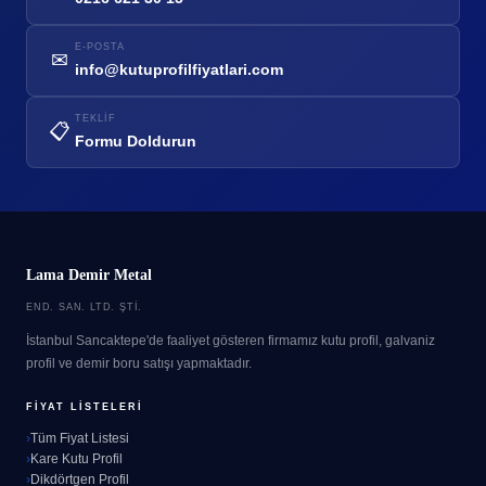
E-POSTA
✉
info@kutuprofilfiyatlari.com
TEKLIF
📋
Formu Doldurun
Lama Demir Metal
END. SAN. LTD. ŞTI.
İstanbul Sancaktepe'de faaliyet gösteren firmamız kutu profil, galvaniz
profil ve demir boru satışı yapmaktadır.
FIYAT LISTELERI
Tüm Fiyat Listesi
Kare Kutu Profil
Dikdörtgen Profil