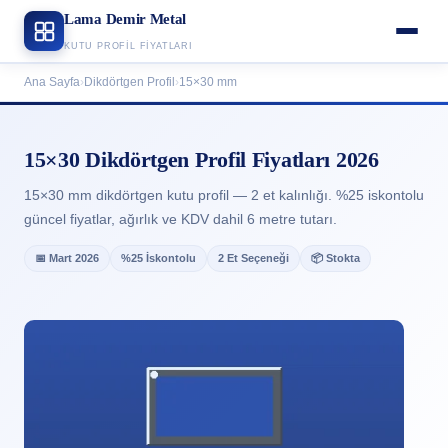
Lama Demir Metal
KUTU PROFIL FIYATLARI
Ana Sayfa
›
Dikdörtgen Profil
›
15×30 mm
15×30 Dikdörtgen Profil Fiyatları 2026
15×30 mm dikdörtgen kutu profil — 2 et kalınlığı. %25 iskontolu
güncel fiyatlar, ağırlık ve KDV dahil 6 metre tutarı.
📅 Mart 2026
%25 İskontolu
2 Et Seçeneği
📦 Stokta