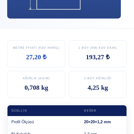
METRE FIYATI (KDV HARIÇ)
1 BOY (6M) KDV DAHIL
27,20 ₺
193,27 ₺
AĞIRLIK (KG/M)
1 BOY AĞIRLIĞI
0,708 kg
4,25 kg
ÖZELLIK
DEĞER
Profil Ölçüsü
20×20×1,2 mm