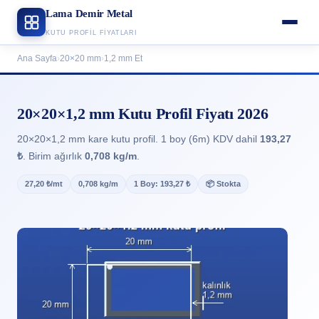
Lama Demir Metal
KUTU PROFIL FIYATLARI
Ana Sayfa
›
20×20 mm
›
1,2 mm Et
20×20×1,2 mm Kutu Profil Fiyatı 2026
20×20×1,2 mm kare kutu profil. 1 boy (6m) KDV dahil
193,27
₺
. Birim ağırlık
0,708 kg/m
.
27,20 ₺/mt
0,708 kg/m
1 Boy: 193,27 ₺
📦 Stokta