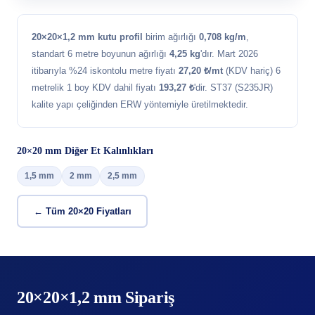
20×20×1,2 mm kutu profil
birim ağırlığı
0,708 kg/m
,
standart 6 metre boyunun ağırlığı
4,25 kg
'dır. Mart 2026
itibarıyla %24 iskontolu metre fiyatı
27,20 ₺/mt
(KDV hariç) 6
metrelik 1 boy KDV dahil fiyatı
193,27 ₺
'dir. ST37 (S235JR)
kalite yapı çeliğinden ERW yöntemiyle üretilmektedir.
20×20 mm Diğer Et Kalınlıkları
1,5 mm
2 mm
2,5 mm
← Tüm 20×20 Fiyatları
20×20×1,2 mm Sipariş