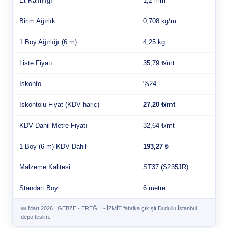
Et Kalınlığı
1,2 mm
Birim Ağırlık
0,708 kg/m
1 Boy Ağırlığı (6 m)
4,25 kg
Liste Fiyatı
35,79 ₺/mt
İskonto
%24
İskontolu Fiyat (KDV hariç)
27,20 ₺/mt
KDV Dahil Metre Fiyatı
32,64 ₺/mt
1 Boy (6 m) KDV Dahil
193,27 ₺
Malzeme Kalitesi
ST37 (S235JR)
Standart Boy
6 metre
📅 Mart 2026 | GEBZE - EREĞLİ - İZMİT fabrika çıkışlı Dudullu İstanbul
depo teslim.