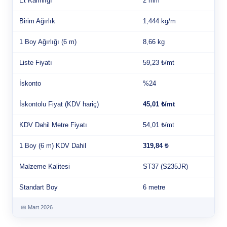
Et Kalınlığı
2 mm
Birim Ağırlık
1,444 kg/m
1 Boy Ağırlığı (6 m)
8,66 kg
Liste Fiyatı
59,23 ₺/mt
İskonto
%24
İskontolu Fiyat (KDV hariç)
45,01 ₺/mt
KDV Dahil Metre Fiyatı
54,01 ₺/mt
1 Boy (6 m) KDV Dahil
319,84 ₺
Malzeme Kalitesi
ST37 (S235JR)
Standart Boy
6 metre
📅 Mart 2026