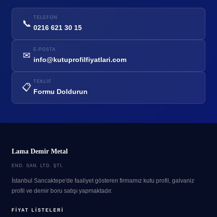
TELEFON
📞
0216 621 30 15
E-POSTA
✉
info@kutuprofilfiyatlari.com
TEKLIF
📋
Formu Doldurun
Lama Demir Metal
END. SAN. LTD. ŞTI.
İstanbul Sancaktepe'de faaliyet gösteren firmamız kutu profil, galvaniz
profil ve demir boru satışı yapmaktadır.
FIYAT LISTELERI