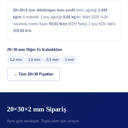
20×30×2 mm dikdörtgen kutu profil
birim ağırlığı
1,444
kg/m
6 metrelik 1 boy ağırlığı
8,66 kg
'dır. Mart 2026 %24
iskontolu metre fiyatı
45,01 ₺/mt
(KDV hariç) 1 boy KDV dahil
319,84 ₺
'dir.
20×30 mm Diğer Et Kalınlıkları
1,2 mm
1,5 mm
2,5 mm
3 mm
← Tüm 20×30 Fiyatları
20×30×2 mm Sipariş
Aynı gün sevkiyat. Toplu alım için arayın.