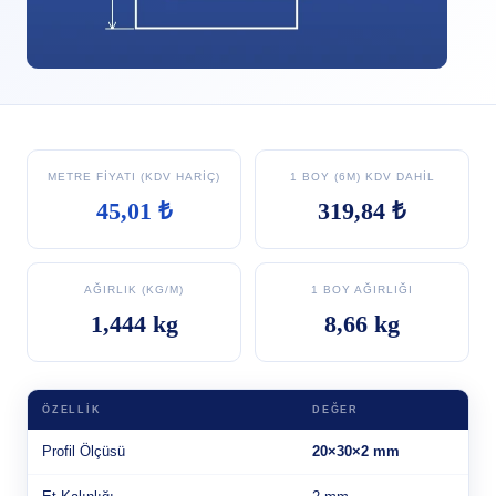
METRE FIYATI (KDV HARIÇ)
1 BOY (6M) KDV DAHIL
45,01 ₺
319,84 ₺
AĞIRLIK (KG/M)
1 BOY AĞIRLIĞI
1,444 kg
8,66 kg
ÖZELLIK
DEĞER
Profil Ölçüsü
20×30×2 mm