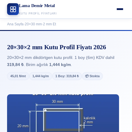
Lama Demir Metal
KUTU PROFIL FIYATLARI
Ana Sayfa
›
20×30 mm
›
2 mm Et
20×30×2 mm Kutu Profil Fiyatı 2026
20×30×2 mm dikdörtgen kutu profil. 1 boy (6m) KDV dahil
319,84 ₺
. Birim ağırlık
1,444 kg/m
.
45,01 ₺/mt
1,444 kg/m
1 Boy: 319,84 ₺
📦 Stokta