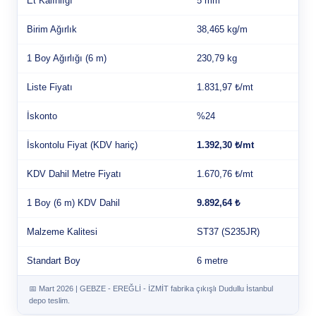
Et Kalınlığı
5 mm
Birim Ağırlık
38,465 kg/m
1 Boy Ağırlığı (6 m)
230,79 kg
Liste Fiyatı
1.831,97 ₺/mt
İskonto
%24
İskontolu Fiyat (KDV hariç)
1.392,30 ₺/mt
KDV Dahil Metre Fiyatı
1.670,76 ₺/mt
1 Boy (6 m) KDV Dahil
9.892,64 ₺
Malzeme Kalitesi
ST37 (S235JR)
Standart Boy
6 metre
📅 Mart 2026 | GEBZE - EREĞLİ - İZMİT fabrika çıkışlı Dudullu İstanbul
depo teslim.