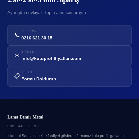
Aynı gün sevkiyat. Toplu alım için arayın.
TELEFON
📞
0216 621 30 15
E-POSTA
✉
info@kutuprofilfiyatlari.com
TEKLIF
📋
Formu Doldurun
Lama Demir Metal
END. SAN. LTD. ŞTI.
İstanbul Sancaktepe'de faaliyet gösteren firmamız kutu profil, galvaniz