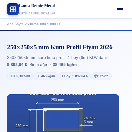
Lama Demir Metal
KUTU PROFIL FIYATLARI
Ana Sayfa
›
250×250 mm
›
5 mm Et
250×250×5 mm Kutu Profil Fiyatı 2026
250×250×5 mm kare kutu profil. 1 boy (6m) KDV dahil
9.892,64 ₺
. Birim ağırlık
38,465 kg/m
.
1.392,30 ₺/mt
38,465 kg/m
1 Boy: 9.892,64 ₺
📦 Stokta