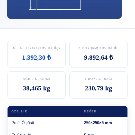
METRE FIYATI (KDV HARIÇ)
1 BOY (6M) KDV DAHIL
1.392,30 ₺
9.892,64 ₺
AĞIRLIK (KG/M)
1 BOY AĞIRLIĞI
38,465 kg
230,79 kg
ÖZELLIK
DEĞER
Profil Ölçüsü
250×250×5 mm