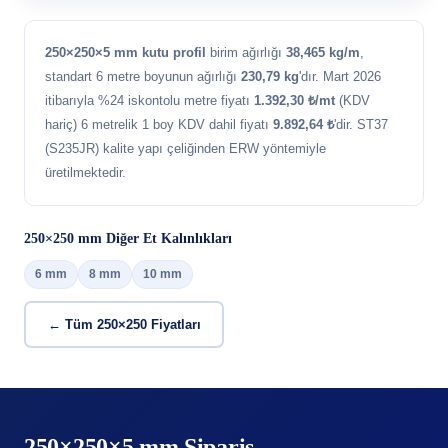
250×250×5 mm kutu profil
birim ağırlığı
38,465 kg/m
,
standart 6 metre boyunun ağırlığı
230,79 kg
'dır. Mart 2026
itibarıyla %24 iskontolu metre fiyatı
1.392,30 ₺/mt
(KDV
hariç) 6 metrelik 1 boy KDV dahil fiyatı
9.892,64 ₺
'dir. ST37
(S235JR) kalite yapı çeliğinden ERW yöntemiyle
üretilmektedir.
250×250 mm Diğer Et Kalınlıkları
6 mm
8 mm
10 mm
← Tüm 250×250 Fiyatları
250×250×5 mm Sipariş