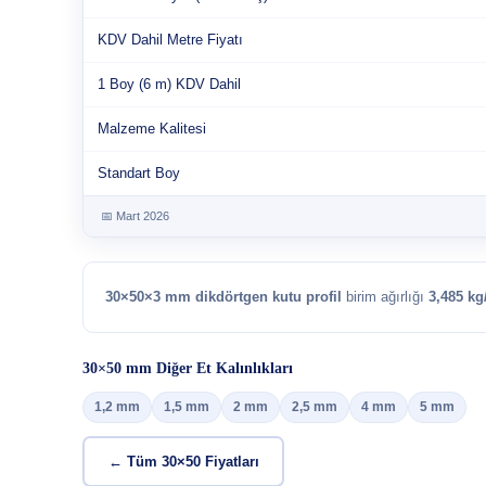
KDV Dahil Metre Fiyatı
1 Boy (6 m) KDV Dahil
Malzeme Kalitesi
Standart Boy
📅 Mart 2026
30×50×3 mm dikdörtgen kutu profil
birim ağırlığı
3,485 k
30×50 mm Diğer Et Kalınlıkları
1,2 mm
1,5 mm
2 mm
2,5 mm
4 mm
5 mm
← Tüm 30×50 Fiyatları