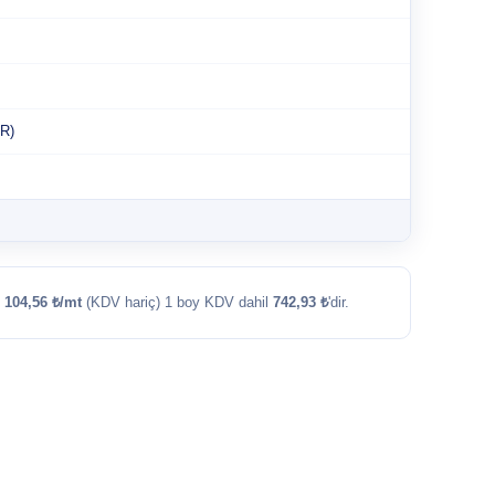
R)
ı
104,56 ₺/mt
(KDV hariç) 1 boy KDV dahil
742,93 ₺
'dir.