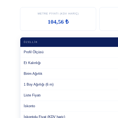
METRE FIYATI (KDV HARIÇ)
104,56 ₺
ÖZELLIK
Profil Ölçüsü
Et Kalınlığı
Birim Ağırlık
1 Boy Ağırlığı (6 m)
Liste Fiyatı
İskonto
İskontolu Fiyat (KDV hariç)