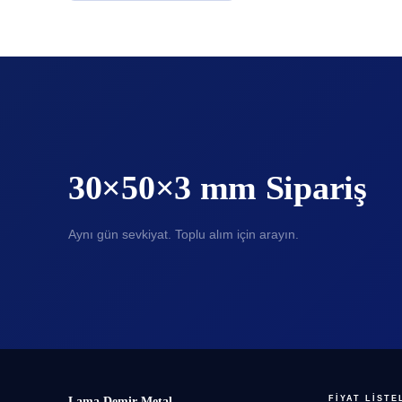
30×50×3 mm Sipariş
Aynı gün sevkiyat. Toplu alım için arayın.
FIYAT LISTE
Lama Demir Metal