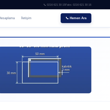
📞 0216 621 30 15
Faks: 0216 621 30 16
Hesaplama
İletişim
📞 Hemen Ara