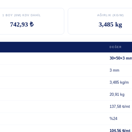
1 BOY (6M) KDV DAHIL
AĞIRLIK (KG/M)
742,93 ₺
3,485 kg
DEĞER
30×50×3 m
3 mm
3,485 kg/m
20,91 kg
137,58 ₺/mt
%24
104,56 ₺/mt