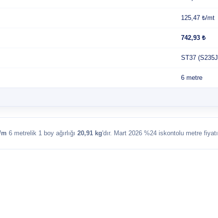
125,47 ₺/mt
742,93 ₺
ST37 (S235J
6 metre
g/m
6 metrelik 1 boy ağırlığı
20,91 kg
'dır. Mart 2026 %24 iskontolu metre fiyat