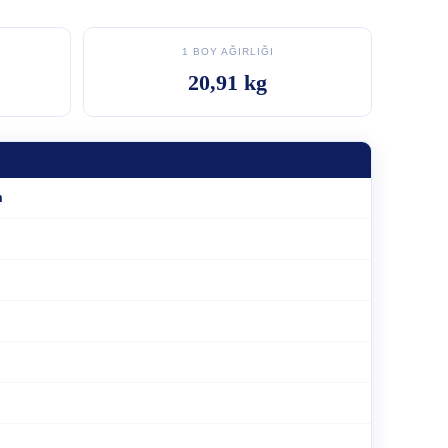
1 BOY AĞIRLIĞI
20,91 kg
m