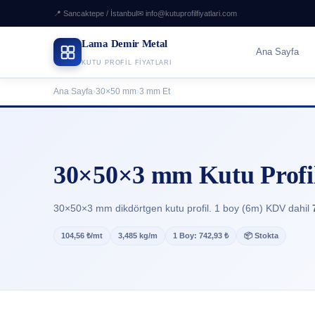
📍 Sancaktepe / İstanbul
✉ info@kutuprofilfiyatlari.com
Lama Demir Metal
Ana Sayfa
KUTU PROFIL FIYATLARI
Ana Sayfa
›
30×50 mm
›
3 mm Et
30×50×3 mm Kutu Profil
30×50×3 mm dikdörtgen kutu profil. 1 boy (6m) KDV dahil
104,56 ₺/mt
3,485 kg/m
1 Boy: 742,93 ₺
📦 Stokta