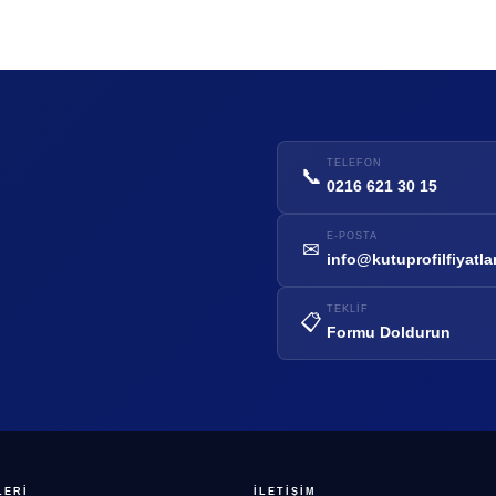
TELEFON
📞
0216 621 30 15
E-POSTA
✉
info@kutuprofilfiyatla
TEKLIF
📋
Formu Doldurun
LERI
İLETIŞIM