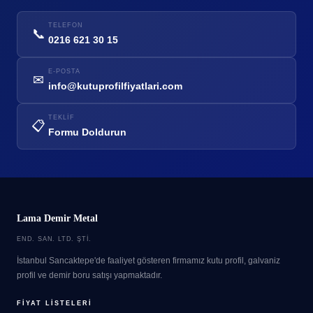
TELEFON
📞
0216 621 30 15
E-POSTA
✉
info@kutuprofilfiyatlari.com
TEKLIF
📋
Formu Doldurun
Lama Demir Metal
END. SAN. LTD. ŞTI.
İstanbul Sancaktepe'de faaliyet gösteren firmamız kutu profil, galvaniz
profil ve demir boru satışı yapmaktadır.
FIYAT LISTELERI