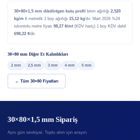
30×80×1,5 mm dikdörtgen kutu profil
birim ağırlığı
2,520
kg/m
6 metrelik 1 boy ağırlığı
15,12 kg
'dır. Mart 2026 %24
iskontolu metre fiyatı
98,27 ₺/mt
(KDV hariç) 1 boy KDV dahil
698,22 ₺
'dir.
30×80 mm Diğer Et Kalınlıkları
2 mm
2,5 mm
3 mm
4 mm
5 mm
← Tüm 30×80 Fiyatları
30×80×1,5 mm Sipariş
Aynı gün sevkiyat. Toplu alım için arayın.