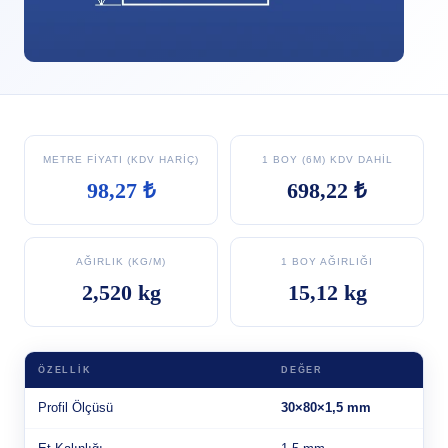
METRE FIYATI (KDV HARIÇ)
1 BOY (6M) KDV DAHIL
98,27 ₺
698,22 ₺
AĞIRLIK (KG/M)
1 BOY AĞIRLIĞI
2,520 kg
15,12 kg
ÖZELLIK
DEĞER
Profil Ölçüsü
30×80×1,5 mm