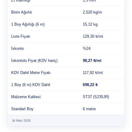
Et Kalınlığı
1,5 mm
Birim Ağırlık
2,520 kg/m
1 Boy Ağırlığı (6 m)
15,12 kg
Liste Fiyatı
129,30 ₺/mt
İskonto
%24
İskontolu Fiyat (KDV hariç)
98,27 ₺/mt
KDV Dahil Metre Fiyatı
117,92 ₺/mt
1 Boy (6 m) KDV Dahil
698,22 ₺
Malzeme Kalitesi
ST37 (S235JR)
Standart Boy
6 metre
📅 Mart 2026