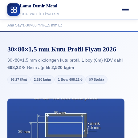
Lama Demir Metal
KUTU PROFIL FIYATLARI
Ana Sayfa
›
30×80 mm
›
1,5 mm Et
30×80×1,5 mm Kutu Profil Fiyatı 2026
30×80×1,5 mm dikdörtgen kutu profil. 1 boy (6m) KDV dahil
698,22 ₺
. Birim ağırlık
2,520 kg/m
.
98,27 ₺/mt
2,520 kg/m
1 Boy: 698,22 ₺
📦 Stokta