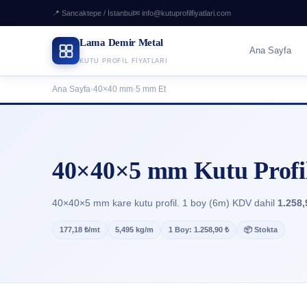
📍 Sancaktepe / İstanbul
✉ info@kutuprofilfiyatlari.com
Lama Demir Metal
Ana Sayfa
KUTU PROFIL FIYATLARI
Ana Sayfa
›
40×40 mm
›
5 mm Et
40×40×5 mm Kutu Profil
40×40×5 mm kare kutu profil. 1 boy (6m) KDV dahil
1.258,
177,18 ₺/mt
5,495 kg/m
1 Boy: 1.258,90 ₺
📦 Stokta