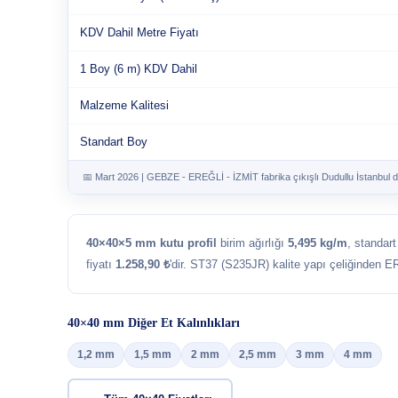
KDV Dahil Metre Fiyatı
1 Boy (6 m) KDV Dahil
Malzeme Kalitesi
Standart Boy
📅 Mart 2026 | GEBZE - EREĞLİ - İZMİT fabrika çıkışlı Dudullu İstanbul d
40×40×5 mm kutu profil
birim ağırlığı
5,495 kg/m
, standar
fiyatı
1.258,90 ₺
'dir. ST37 (S235JR) kalite yapı çeliğinden E
40×40 mm Diğer Et Kalınlıkları
1,2 mm
1,5 mm
2 mm
2,5 mm
3 mm
4 mm