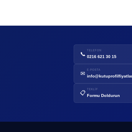
TELEFON
📞
0216 621 30 15
E-POSTA
✉
info@kutuprofilfiyatla
TEKLIF
📋
Formu Doldurun