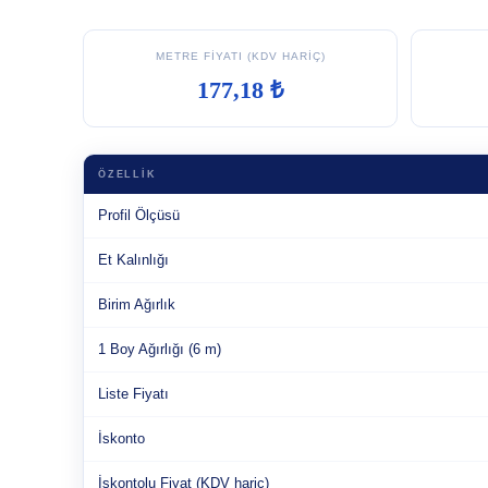
METRE FIYATI (KDV HARIÇ)
177,18 ₺
ÖZELLIK
Profil Ölçüsü
Et Kalınlığı
Birim Ağırlık
1 Boy Ağırlığı (6 m)
Liste Fiyatı
İskonto
İskontolu Fiyat (KDV hariç)