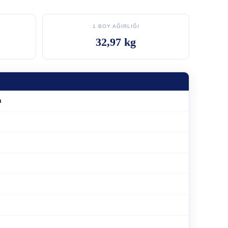
1 BOY AĞIRLIĞI
32,97 kg
m