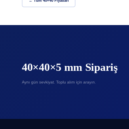
← Tüm 40×40 Fiyatları
40×40×5 mm Sipariş
Aynı gün sevkiyat. Toplu alım için arayın.