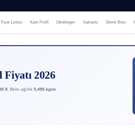
Fiyat Listesi
Kare Profil
Dikdörtgen
Galvaniz
Demir Boru
 Fiyatı 2026
90 ₺
. Birim ağırlık
5,495 kg/m
.