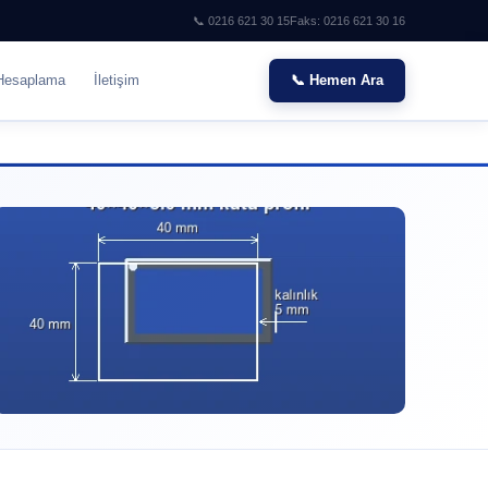
📞 0216 621 30 15
Faks: 0216 621 30 16
Hesaplama
İletişim
📞 Hemen Ara