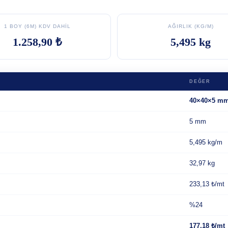
1 BOY (6M) KDV DAHIL
AĞIRLIK (KG/M)
1.258,90 ₺
5,495 kg
DEĞER
40×40×5 m
5 mm
5,495 kg/m
32,97 kg
233,13 ₺/mt
%24
177,18 ₺/mt