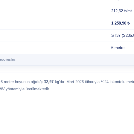
212,62 ₺/mt
1.258,90 ₺
ST37 (S235J
6 metre
epo teslim.
t 6 metre boyunun ağırlığı
32,97 kg
'dır. Mart 2026 itibarıyla %24 iskontolu met
RW yöntemiyle üretilmektedir.