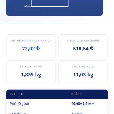
METRE FIYATI (KDV HARIÇ)
1 BOY (6M) KDV DAHIL
72,02 ₺
518,54 ₺
AĞIRLIK (KG/M)
1 BOY AĞIRLIĞI
1,839 kg
11,03 kg
ÖZELLIK
DEĞER
Profil Ölçüsü
40×60×1,2 mm