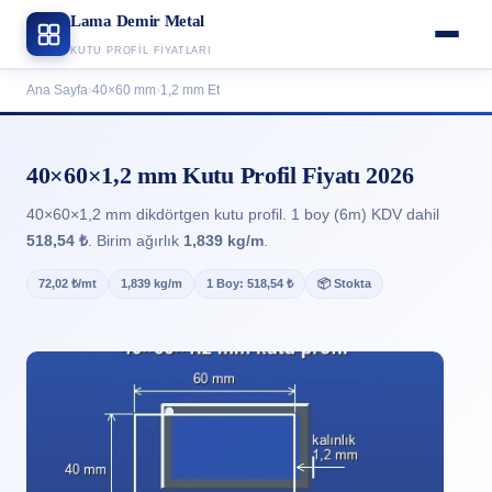
Lama Demir Metal
KUTU PROFIL FIYATLARI
Ana Sayfa
›
40×60 mm
›
1,2 mm Et
40×60×1,2 mm Kutu Profil Fiyatı 2026
40×60×1,2 mm dikdörtgen kutu profil. 1 boy (6m) KDV dahil
518,54 ₺
. Birim ağırlık
1,839 kg/m
.
72,02 ₺/mt
1,839 kg/m
1 Boy: 518,54 ₺
📦 Stokta