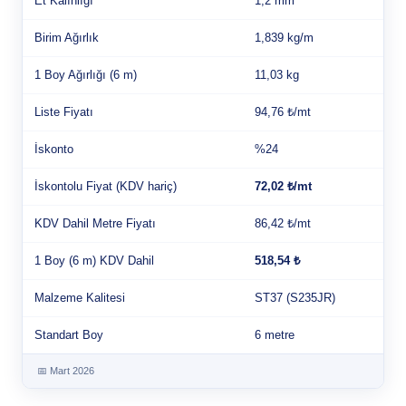
Et Kalınlığı
1,2 mm
Birim Ağırlık
1,839 kg/m
1 Boy Ağırlığı (6 m)
11,03 kg
Liste Fiyatı
94,76 ₺/mt
İskonto
%24
İskontolu Fiyat (KDV hariç)
72,02 ₺/mt
KDV Dahil Metre Fiyatı
86,42 ₺/mt
1 Boy (6 m) KDV Dahil
518,54 ₺
Malzeme Kalitesi
ST37 (S235JR)
Standart Boy
6 metre
📅 Mart 2026