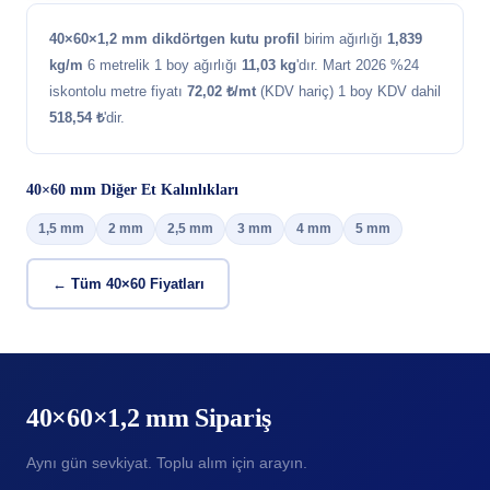
40×60×1,2 mm dikdörtgen kutu profil
birim ağırlığı
1,839
kg/m
6 metrelik 1 boy ağırlığı
11,03 kg
'dır. Mart 2026 %24
iskontolu metre fiyatı
72,02 ₺/mt
(KDV hariç) 1 boy KDV dahil
518,54 ₺
'dir.
40×60 mm Diğer Et Kalınlıkları
1,5 mm
2 mm
2,5 mm
3 mm
4 mm
5 mm
← Tüm 40×60 Fiyatları
40×60×1,2 mm Sipariş
Aynı gün sevkiyat. Toplu alım için arayın.