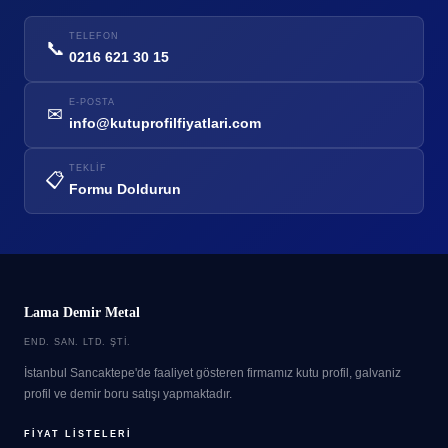
TELEFON
📞
0216 621 30 15
E-POSTA
✉
info@kutuprofilfiyatlari.com
TEKLIF
📋
Formu Doldurun
Lama Demir Metal
END. SAN. LTD. ŞTI.
İstanbul Sancaktepe'de faaliyet gösteren firmamız kutu profil, galvaniz
profil ve demir boru satışı yapmaktadır.
FIYAT LISTELERI