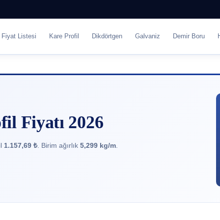
Fiyat Listesi
Kare Profil
Dikdörtgen
Galvaniz
Demir Boru
l Fiyatı 2026
il
1.157,69 ₺
. Birim ağırlık
5,299 kg/m
.