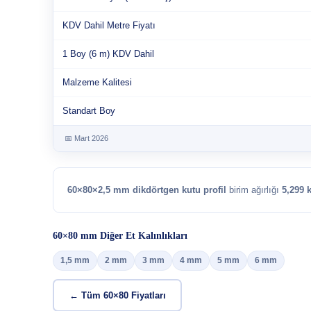
KDV Dahil Metre Fiyatı
1 Boy (6 m) KDV Dahil
Malzeme Kalitesi
Standart Boy
📅 Mart 2026
60×80×2,5 mm dikdörtgen kutu profil
birim ağırlığı
5,299 
60×80 mm Diğer Et Kalınlıkları
1,5 mm
2 mm
3 mm
4 mm
5 mm
6 mm
← Tüm 60×80 Fiyatları