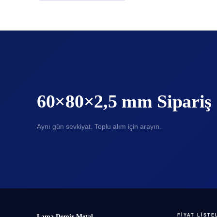
60×80×2,5 mm Sipariş
Aynı gün sevkiyat. Toplu alım için arayın.
FIYAT LISTE
Lama Demir Metal