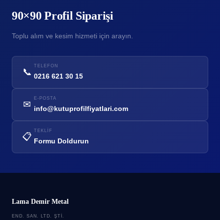
90×90 Profil Siparişi
Toplu alım ve kesim hizmeti için arayın.
TELEFON
📞
0216 621 30 15
E-POSTA
✉
info@kutuprofilfiyatlari.com
TEKLIF
📋
Formu Doldurun
Lama Demir Metal
END. SAN. LTD. ŞTI.