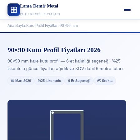
Lama Demir Metal
KUTU PROFIL FIYATLARI
Ana Sayfa
›
Kare Profil Fiyatları
›
90×90 mm
90×90 Kutu Profil Fiyatları 2026
90×90 mm kare kutu profil — 6 et kalınlığı seçeneği. %25
iskontolu güncel fiyatlar, ağırlık ve KDV dahil 6 metre tutarı.
📅 Mart 2026
%25 İskontolu
6 Et Seçeneği
📦 Stokta