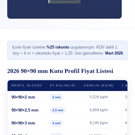
ℹ
Liste fiyatı üzerine
%25 iskonto
uygulanmıştır. KDV dahil 1
boy = 6 m × iskontolu fiyat × 1,20. Son güncelleme:
Mart 2026
2026 90×90 mm Kutu Profil Fiyat Listesi
PROFIL ÖLÇÜSÜ
ET KALINLIĞI
AĞIRLIK (KG/M)
1 BOY 
90×90×2 mm
5,526 kg/m
33,16
2 mm
90×90×2,5 mm
6,869 kg/m
41,21
2,5 mm
90×90×3 mm
8,195 kg/m
49,17
3 mm