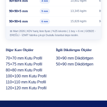
90×90×4 mm
10,802 kg/m
64,81
4 mm
90×90×5 mm
13,345 kg/m
80,07
5 mm
90×90×6 mm
15,826 kg/m
94,96
6 mm
📅 Mart 2026 | KDV hariç liste fiyatı | %25 iskonto | 1 boy = 6 mt | GEBZE -
EREĞLİ - İZMİT fabrika çıkışlı Dudullu İstanbul depo teslim.
Diğer Kare Ölçüler
İlgili Dikdörtgen Ölçüler
70×70 mm Kutu Profil
30×90 mm Dikdörtgen
75×75 mm Kutu Profil
50×90 mm Dikdörtgen
80×80 mm Kutu Profil
100×100 mm Kutu Profil
110×110 mm Kutu Profil
120×120 mm Kutu Profil