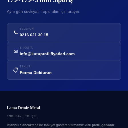
Aynı gün sevkiyat. Toplu alım için arayın.
TELEFON
📞
0216 621 30 15
E-POSTA
✉
info@kutuprofilfiyatlari.com
TEKLIF
📋
Formu Doldurun
Lama Demir Metal
END. SAN. LTD. ŞTI.
İstanbul Sancaktepe'de faaliyet gösteren firmamız kutu profil, galvaniz