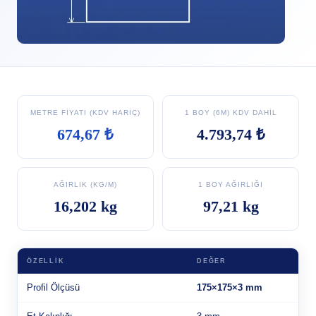
METRE FIYATI (KDV HARIÇ)
1 BOY (6M) KDV DAHIL
674,67 ₺
4.793,74 ₺
AĞIRLIK (KG/M)
1 BOY AĞIRLIĞI
16,202 kg
97,21 kg
ÖZELLIK
DEĞER
Profil Ölçüsü
175×175×3 mm