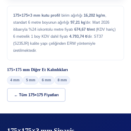
175×175×3 mm kutu profil
birim ağırlığı
16,202 kg/m
,
standart 6 metre boyunun ağırlığı
97,21 kg
'dır. Mart 2026
itibarıyla %24 iskontolu metre fiyatı
674,67 ₺/mt
(KDV hariç)
6 metrelik 1 boy KDV dahil fiyatı
4.793,74 ₺
'dir. ST37
(S235JR) kalite yapı çeliğinden ERW yöntemiyle
üretilmektedir.
175×175 mm Diğer Et Kalınlıkları
4 mm
5 mm
6 mm
8 mm
← Tüm 175×175 Fiyatları
175×175×3 mm Sipariş