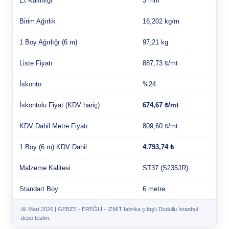
Et Kalınlığı
3 mm
Birim Ağırlık
16,202 kg/m
1 Boy Ağırlığı (6 m)
97,21 kg
Liste Fiyatı
887,73 ₺/mt
İskonto
%24
İskontolu Fiyat (KDV hariç)
674,67 ₺/mt
KDV Dahil Metre Fiyatı
809,60 ₺/mt
1 Boy (6 m) KDV Dahil
4.793,74 ₺
Malzeme Kalitesi
ST37 (S235JR)
Standart Boy
6 metre
📅 Mart 2026 | GEBZE - EREĞLİ - İZMİT fabrika çıkışlı Dudullu İstanbul
depo teslim.