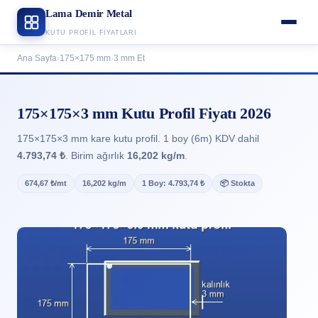
Lama Demir Metal
KUTU PROFIL FIYATLARI
Ana Sayfa
›
175×175 mm
›
3 mm Et
175×175×3 mm Kutu Profil Fiyatı 2026
175×175×3 mm kare kutu profil. 1 boy (6m) KDV dahil
4.793,74 ₺
. Birim ağırlık
16,202 kg/m
.
674,67 ₺/mt
16,202 kg/m
1 Boy: 4.793,74 ₺
📦 Stokta