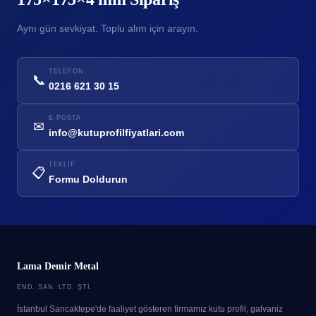
Aynı gün sevkiyat. Toplu alım için arayın.
TELEFON
📞
0216 621 30 15
E-POSTA
✉
info@kutuprofilfiyatlari.com
TEKLIF
📋
Formu Doldurun
Lama Demir Metal
END. SAN. LTD. ŞTI.
İstanbul Sancaktepe'de faaliyet gösteren firmamız kutu profil, galvaniz