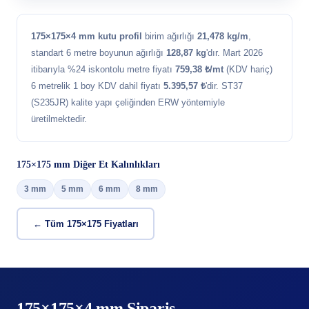
175×175×4 mm kutu profil
birim ağırlığı
21,478 kg/m
,
standart 6 metre boyunun ağırlığı
128,87 kg
'dır. Mart 2026
itibarıyla %24 iskontolu metre fiyatı
759,38 ₺/mt
(KDV hariç)
6 metrelik 1 boy KDV dahil fiyatı
5.395,57 ₺
'dir. ST37
(S235JR) kalite yapı çeliğinden ERW yöntemiyle
üretilmektedir.
175×175 mm Diğer Et Kalınlıkları
3 mm
5 mm
6 mm
8 mm
← Tüm 175×175 Fiyatları
175×175×4 mm Sipariş