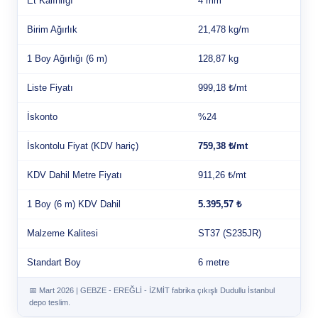
Et Kalınlığı
4 mm
Birim Ağırlık
21,478 kg/m
1 Boy Ağırlığı (6 m)
128,87 kg
Liste Fiyatı
999,18 ₺/mt
İskonto
%24
İskontolu Fiyat (KDV hariç)
759,38 ₺/mt
KDV Dahil Metre Fiyatı
911,26 ₺/mt
1 Boy (6 m) KDV Dahil
5.395,57 ₺
Malzeme Kalitesi
ST37 (S235JR)
Standart Boy
6 metre
📅 Mart 2026 | GEBZE - EREĞLİ - İZMİT fabrika çıkışlı Dudullu İstanbul
depo teslim.