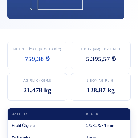
METRE FIYATI (KDV HARIÇ)
1 BOY (6M) KDV DAHIL
759,38 ₺
5.395,57 ₺
AĞIRLIK (KG/M)
1 BOY AĞIRLIĞI
21,478 kg
128,87 kg
ÖZELLIK
DEĞER
Profil Ölçüsü
175×175×4 mm