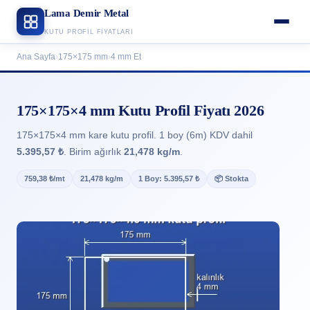
Lama Demir Metal
KUTU PROFIL FIYATLARI
Ana Sayfa
›
175×175 mm
›
4 mm Et
175×175×4 mm Kutu Profil Fiyatı 2026
175×175×4 mm kare kutu profil. 1 boy (6m) KDV dahil
5.395,57 ₺
. Birim ağırlık
21,478 kg/m
.
759,38 ₺/mt
21,478 kg/m
1 Boy: 5.395,57 ₺
📦 Stokta